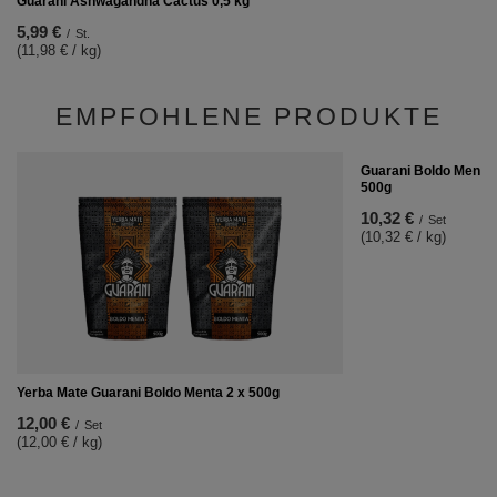
Guarani Ashwagandha Cactus 0,5 kg
5,99 €
/
St.
(11,98 € / kg)
EMPFOHLENE PRODUKTE
Guarani Boldo Menta 
500g
10,32 €
/
Set
(10,32 € / kg)
Yerba Mate Guarani Boldo Menta 2 x 500g
12,00 €
/
Set
(12,00 € / kg)