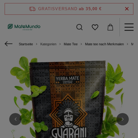
GRATISVERSAND
ab 35,00 €
Startseite
Kategorien
Mate Tee
Mate tee nach Merkmalen
Mate