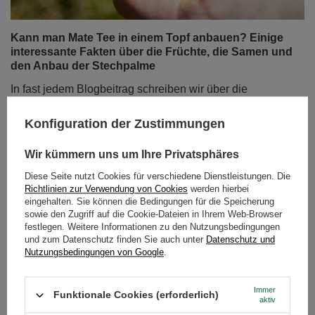
Kann man Mate Tee in einem Topf anbauen? Einige
interessante Fakten über die Früchte, die Samen und
den Anbau der Stechpalme
In fast jedem Blogbeitrag schreiben wir über die
anregenden Eigenschaften der Blätter von Ilex
paraguariensis. Heute werden wir zur Abwechslung ein
Konfiguration der Zustimmungen
wenig über die Samen und Früchte dieser Pflanze sowie
über die Methoden ihrer Vermehrung und ihres Anbaus
Wir kümmern uns um Ihre Privatsphäres
sprechen. Ist es möglich, einen dekorativen Mate-Tee-
Diese Seite nutzt Cookies für verschiedene Dienstleistungen. Die
Zweig zu Hause anzubauen? Die Antwort finden Sie in
Richtlinien zur Verwendung von Cookies
werden hierbei
diesem Artikel!
eingehalten. Sie können die Bedingungen für die Speicherung
sowie den Zugriff auf die Cookie-Dateien in Ihrem Web-Browser
Weiterlesen
festlegen. Weitere Informationen zu den Nutzungsbedingungen
und zum Datenschutz finden Sie auch unter
Datenschutz und
Nutzungsbedingungen von Google
.
Immer
Funktionale Cookies (erforderlich)
aktiv