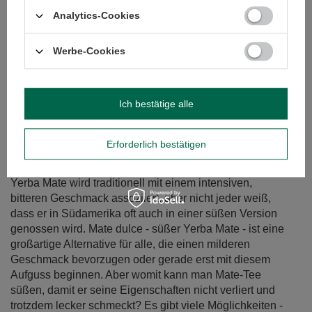
Analytics-Cookies
Werbe-Cookies
Ich bestätige alle
Erforderlich bestätigen
Mate dulce - süßer Mate Tee. Womit und wie wird sie
gesüßt?
Yerba Mate wird traditionell mit einem intensiven,
bitteren Geschmack assoziiert, aber nicht jeder weiß,
dass er in Südamerika oft auch in einer süßen Version
genossen wird. Mate dulce - süßer Yerba Mate - ist eine
großartige Alternative für alle, die einen milderen
Geschmack bevorzugen oder gerade erst mit diesem
Aufguss beginnen. Aber womit kann man Mate-Tee
süßen, damit er seine Eigenschaften nicht verliert und
trotzdem lecker schmeckt? Es gibt viele Möglichkeiten -