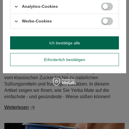
Mate dulce - süßer Mate Tee. Womit und wie wird sie
Analytics-Cookies
gesüßt?
Yerba Mate wird traditionell mit einem intensiven,
Werbe-Cookies
bitteren Geschmack assoziiert, aber nicht jeder weiß,
dass er in Südamerika oft auch in einer süßen Version
genossen wird. Mate dulce - süßer Yerba Mate - ist eine
Ich bestätige alle
großartige Alternative für alle, die einen milderen
Geschmack bevorzugen oder gerade erst mit diesem
Aufguss beginnen. Aber womit kann man Mate-Tee
Erforderlich bestätigen
süßen, damit er seine Eigenschaften nicht verliert und
trotzdem lecker schmeckt? Es gibt viele Möglichkeiten -
vom klassischen Zucker bis hin zu natürlichen
Süßungsmitteln und fruchtigen Zusätzen. In diesem
Artikel zeigen wir Ihnen, wie Sie Yerba Mate auf die
einfachste - und gesündeste - Weise süßen können!
Weiterlesen