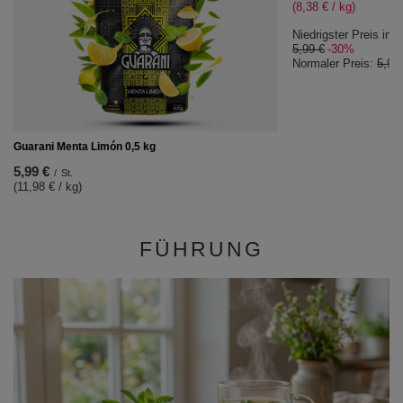
(8,38 € / kg)
Niedrigster Preis in 
5,99 €
-30%
Normaler Preis:
5,99
Guarani Menta Limón 0,5 kg
5,99 €
/
St.
(11,98 € / kg)
FÜHRUNG