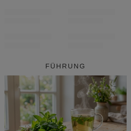
Yerba Verde Mate Green 10x0,5kg
Verde Mate Green Ene
71,99 €
7,99 €
/
Set
/
St.
(14,40 € / kg)
(15,98 € / kg)
FÜHRUNG