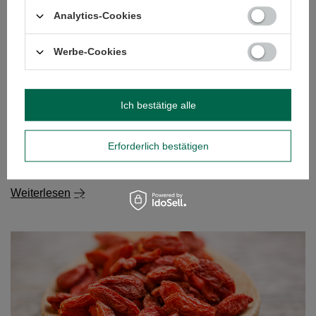
nur durch seinen Geschmack, sondern vor allem durch
Analytics-Cookies
seine Farbe besticht. Er ist intensiv blau und färbt sich
violett oder rosa, wenn man Zitronensaft hinzufügt -
Werbe-Cookies
dieses Getränk hat die Welt im Sturm erobert, sowohl bei
den Liebhabern von Naturprodukten als auch bei
denjenigen, die schöne Instagram-Fotos zu schätzen
wissen.
Ich bestätige alle
Weiterlesen
Erforderlich bestätigen