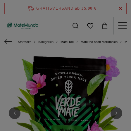
GRATISVERSAND
ab 35,00 €
Startseite
Kategorien
Mate Tee
Mate tee nach Merkmalen
Mate