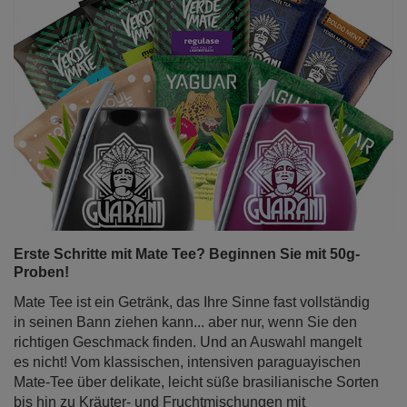
Erste Schritte mit Mate Tee? Beginnen Sie mit 50g-
Proben!
Mate Tee ist ein Getränk, das Ihre Sinne fast vollständig
in seinen Bann ziehen kann... aber nur, wenn Sie den
richtigen Geschmack finden. Und an Auswahl mangelt
es nicht! Vom klassischen, intensiven paraguayischen
Mate-Tee über delikate, leicht süße brasilianische Sorten
bis hin zu Kräuter- und Fruchtmischungen mit
überraschenden Geschmacksnoten. Aber wie soll man
das alles überblicken, wenn man gerade erst mit der
Mate-Reise beginnt? Die Lösung ist einfach: Mate-Tee-
Proben in praktischen 50-g-Beuteln. Sie eignen sich