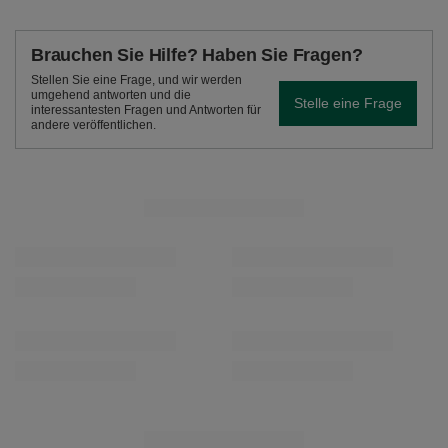
Brauchen Sie Hilfe? Haben Sie Fragen?
Stellen Sie eine Frage, und wir werden
umgehend antworten und die
Stelle eine Frage
interessantesten Fragen und Antworten für
andere veröffentlichen.
EMPFOHLENE PRODUKTE
Verde Mate Green Spring 0,4 kg
Verde Mate Green Fue
6,99 €
7,99 €
/
St.
/
St.
(17,48 € / kg)
(15,98 € / kg)
EMPFOHLENE PRODUKTE