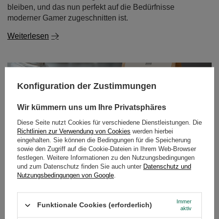
Konfiguration der Zustimmungen
Wir kümmern uns um Ihre Privatsphäres
Diese Seite nutzt Cookies für verschiedene Dienstleistungen. Die
Richtlinien zur Verwendung von Cookies
werden hierbei
eingehalten. Sie können die Bedingungen für die Speicherung
sowie den Zugriff auf die Cookie-Dateien in Ihrem Web-Browser
Schmetterlingsblütentee - der blaue Tee aus Clitoria
festlegen. Weitere Informationen zu den Nutzungsbedingungen
ternatea. Entdecken Sie seine Eigenschaften und
und zum Datenschutz finden Sie auch unter
Datenschutz und
Anwendungen!
Nutzungsbedingungen von Google
.
Kann Tee uns noch überraschen? Es stellt sich heraus,
dass er es kann! Schmetterlingsblütentee, auch bekannt
Immer
Funktionale Cookies (erforderlich)
aktiv
als Tee aus Clitoria ternatea, ist ein Aufguss, der nicht